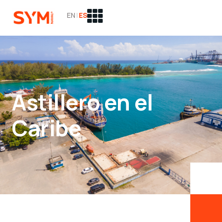
EN
|
ES
Astillero en el
Caribe