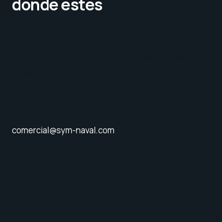
donde estés
En SYM Naval damos prioridad a una comunicación
directa y eficaz. Nuestros equipos en
España,
República Dominicana y Panamá
están siempre
preparados para atender tu solicitud con agilidad.
Email
comercial@sym-naval.com